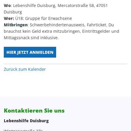
Wo
: Lebenshilfe Duisburg, Mercatorstraße 58, 47051
Personalentwicklung
Kita Wunderland
WG Poseidon
Duisburg
Wer:
Ü18: Gruppe für Erwachsene
Projektentwicklung, Spenden, Sponsoring
Mitbringen
: Schwerbehindertenausweis, Fahrticket. Du
brauchst kein Geld extra mitzubringen, Eintrittsgelder und
Rechnungswesen
Mittagssnack sind inklusive.
Verwaltung
HIER JETZT ANMELDEN
Zentrale Verwaltung
Zurück zum Kalender
Kontaktieren Sie uns
Lebenshilfe Duisburg