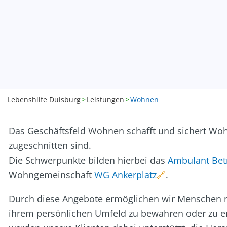
Personalentwicklung
Kita Wunderland
WG Poseidon
Projektentwicklung, Spenden, Sponsoring
Rechnungswesen
Verwaltung
Lebenshilfe Duisburg
Leistungen
Wohnen
Zentrale Verwaltung
Das Geschäftsfeld Wohnen schafft und sichert Wohn
zugeschnitten sind.
Die Schwerpunkte bilden hierbei das
Ambulant Be
Wohngemeinschaft
WG Ankerplatz
.
Durch diese Angebote ermöglichen wir Menschen mi
ihrem persönlichen Umfeld zu bewahren oder zu ent