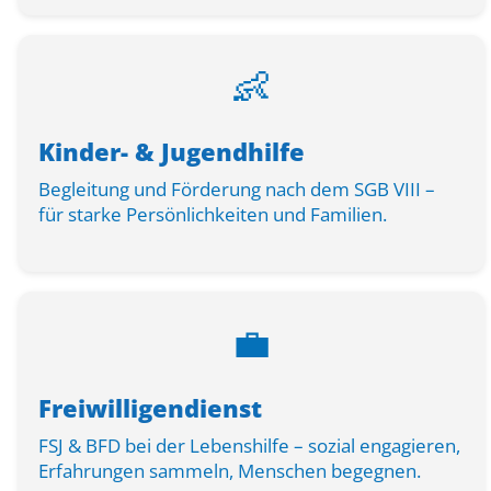
Personalentwicklung
Kita Wunderland
WG Poseidon
👶
Projektentwicklung, Spenden, Sponsoring
Rechnungswesen
Kinder- & Jugendhilfe
Begleitung und Förderung nach dem SGB VIII –
Verwaltung
für starke Persönlichkeiten und Familien.
Zentrale Verwaltung
💼
Freiwilligendienst
FSJ & BFD bei der Lebenshilfe – sozial engagieren,
Erfahrungen sammeln, Menschen begegnen.