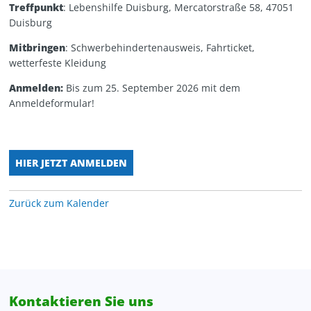
Treffpunkt
: Lebenshilfe Duisburg, Mercatorstraße 58, 47051
Personalentwicklung
Kita Wunderland
WG Poseidon
Duisburg
Mitbringen
: Schwerbehindertenausweis, Fahrticket,
Projektentwicklung, Spenden, Sponsoring
wetterfeste Kleidung
Rechnungswesen
Anmelden:
Bis zum 25. September 2026 mit dem
Anmeldeformular!
Verwaltung
Zentrale Verwaltung
HIER JETZT ANMELDEN
Zurück zum Kalender
Kontaktieren Sie uns