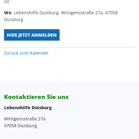
ist.
Personalentwicklung
Kita Wunderland
WG Poseidon
Wo
: Lebenshilfe Duisburg, Wintgensstraße 27a, 47058
Duisburg
Projektentwicklung, Spenden, Sponsoring
HIER JETZT ANMELDEN
Rechnungswesen
Zurück zum Kalender
Verwaltung
Zentrale Verwaltung
Kontaktieren Sie uns
Lebenshilfe Duisburg
Wintgensstraße 27a
47058 Duisburg