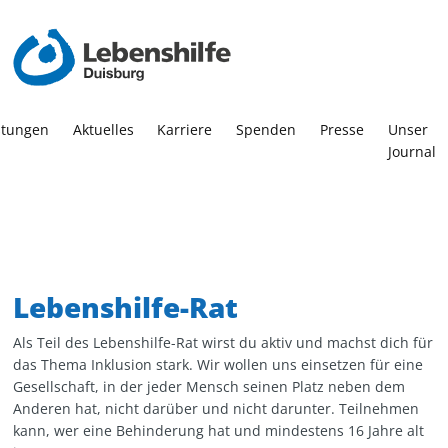
Stiftung Lebenshilfe Duisburg
AutismusTherapieZentrum
Lebenshilfe Duisburg e.V.
Kita- und Schulinklusion
Kinder- und Jugendhilfe
Geschäftstelle
Das sind wir
Förderung
Wohnen
Karriere
Kitas
Lebenshilfe Heilpädagogische Sozialdienste gGmbH
Lebenshilfe Duisburg e.V.
Vorstand
Leitbild
Vorstand
Geschäftsführung
Angebot
Interdisziplinäre Frühförderung
ATZ-Elterntreff
Ambulant Betreutes Wohnen
Mutter/Vater-Kind Einrichtung
Familienunterstützender Dienst
Benefits
4
Mitglied werden
Qualitätsmanagement
Wissenswertes
Assistenz der Geschäftsführung
Aktuelles
AutismusTherapieZentrum
ATZ-Blog
WG Ankerplatz
Stationäres Familienclearing
Persönliche Assistenz
Lebenshilfe Heilpädagogische Sozialdienste gGmbH
3
3
stungen
Aktuelles
Karriere
Spenden
Presse
Unser
Journal
Lebenshilfe ServicePlus Duisburg gGmbH
Geschichte
Lebenshilfe-Rat Duisburg
Satzung
Datenschutzkoordination
Kita Abenteuerland
KontaktGeschichten
Single-Apartments
Heilpädagogische Tagesgruppe Nord
Ehrenamt
Beteiligungen
EDV / IT
Kita Atlantis
Heilpädagogische Tagesgruppe Süd
Stiftung Lebenshilfe Duisburg
Finanz- und Lohnbuchhaltung
Kita Rheinpiraten
Stabilisierende Familienhilfe
3
Lebenshilfe-Rat
Geschäftstelle
Immobilienverwaltung
Kita Tausendfüssler
Heilpädagogische Familienhilfe
13
Als Teil des Lebenshilfe-Rat wirst du aktiv und machst dich für
das Thema Inklusion stark. Wir wollen uns einsetzen für eine
Öffentlichkeitsarbeit
Kita Waldwichtel
Erziehungsbeistand
Gesellschaft, in der jeder Mensch seinen Platz neben dem
Anderen hat, nicht darüber und nicht darunter. Teilnehmen
Personalabteilung
Kita Wirbelwind
WG Nemo
kann, wer eine Behinderung hat und mindestens 16 Jahre alt