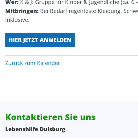
Wer:
K & J: Gruppe für Kinder & Jugendliche (ca. 6 –
Personalentwicklung
Kita Wunderland
WG Poseidon
Mitbringen:
Bei Bedarf regenfeste Kleidung, Schwe
inklusive.
Projektentwicklung, Spenden, Sponsoring
Rechnungswesen
HIER JETZT ANMELDEN
Verwaltung
Zurück zum Kalender
Zentrale Verwaltung
Kontaktieren Sie uns
Lebenshilfe Duisburg