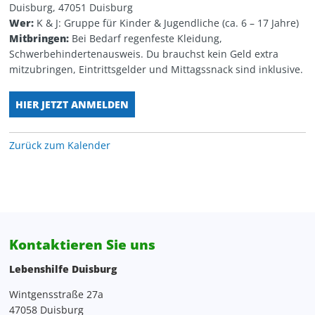
Duisburg, 47051 Duisburg
Personalentwicklung
Kita Wunderland
WG Poseidon
Wer:
K & J: Gruppe für Kinder & Jugendliche (ca. 6 – 17 Jahre)
Mitbringen:
Bei Bedarf regenfeste Kleidung,
Projektentwicklung, Spenden, Sponsoring
Schwerbehindertenausweis. Du brauchst kein Geld extra
mitzubringen, Eintrittsgelder und Mittagssnack sind inklusive.
Rechnungswesen
HIER JETZT ANMELDEN
Verwaltung
Zurück zum Kalender
Zentrale Verwaltung
Kontaktieren Sie uns
Lebenshilfe Duisburg
Wintgensstraße 27a
47058 Duisburg