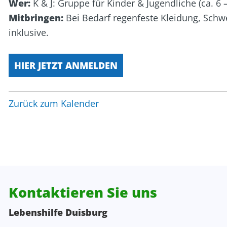
Wer:
K & J: Gruppe für Kinder & Jugendliche (ca. 6 –
Personalentwicklung
Kita Wunderland
WG Poseidon
Mitbringen:
Bei Bedarf regenfeste Kleidung, Schwe
inklusive.
Projektentwicklung, Spenden, Sponsoring
Rechnungswesen
HIER JETZT ANMELDEN
Verwaltung
Zurück zum Kalender
Zentrale Verwaltung
Kontaktieren Sie uns
Lebenshilfe Duisburg